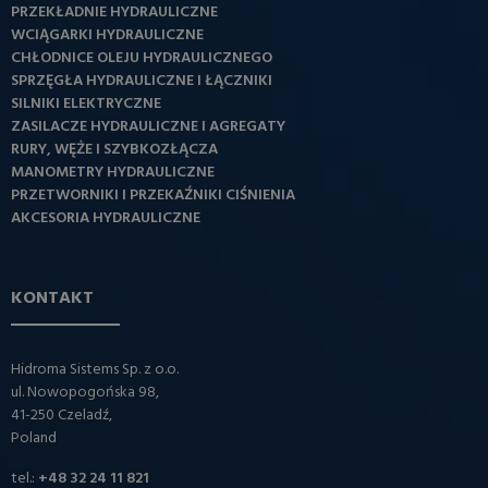
PRZEKŁADNIE HYDRAULICZNE
WCIĄGARKI HYDRAULICZNE
CHŁODNICE OLEJU HYDRAULICZNEGO
SPRZĘGŁA HYDRAULICZNE I ŁĄCZNIKI
SILNIKI ELEKTRYCZNE
ZASILACZE HYDRAULICZNE I AGREGATY
RURY, WĘŻE I SZYBKOZŁĄCZA
MANOMETRY HYDRAULICZNE
PRZETWORNIKI I PRZEKAŹNIKI CIŚNIENIA
AKCESORIA HYDRAULICZNE
KONTAKT
Hidroma Sistems Sp. z o.o.
ul. Nowopogońska 98,
41-250 Czeladź,
Poland
tel.:
+48 32 24 11 821