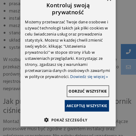
prasach i układach dociskowych,
Kontroluj swoją
maszynach produkcyjnych oraz obrabiarkach,
prywatność
instalacjach smarowania i chłodzenia,
Możemy przetwarzać Twoje dane osobowe i
maszynach budowlanych i rolniczych,
używać technologii takich jak pliki cookies w
stanowiskach diagnostycznych oraz testowych,
celu świadczenia usług oraz prowadzenia
układach zabezpieczających pompy hydrauliczne,
statystyk. Możesz w każdej chwili zmienić
swój wybór, klikając "Ustawienia
systemach automatyki przemysłowej.
prywatności" w stopce strony i/lub w
ustawieniach przeglądarki. Korzystając ze
W rozbudowanych układach kilka przetworników może
strony, zgadzasz się z warunkami
przekazywać dane do jednego sterownika. Umożliwia to
przetwarzania danych osobowych zawartymi
porównywanie ciśnienia w różnych punktach instalacji,
w polityce prywatności.
Dowiedz się więcej »
rejestrowanie zmian i szybsze lokalizowanie przyczyn
nieprawidłowej pracy.
ODRZUĆ WSZYSTKIE
Jak prawidłowo podłączyć przetwornik
AKCEPTUJ WSZYSTKIE
ciśnienia?
POKAŻ SZCZEGÓŁY
Montaż obejmuje część hydrauliczną i elektryczną. Przyłącze
procesowe musi być zgodne z gwintem instalacji oraz