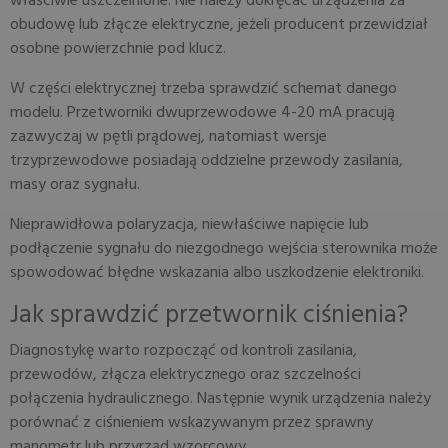
właściwie uszczelnione. Nie należy dokręcać urządzenia za
obudowę lub złącze elektryczne, jeżeli producent przewidział
osobne powierzchnie pod klucz.
W części elektrycznej trzeba sprawdzić schemat danego
modelu. Przetworniki dwuprzewodowe 4-20 mA pracują
zazwyczaj w pętli prądowej, natomiast wersje
trzyprzewodowe posiadają oddzielne przewody zasilania,
masy oraz sygnału.
Nieprawidłowa polaryzacja, niewłaściwe napięcie lub
podłączenie sygnału do niezgodnego wejścia sterownika może
spowodować błędne wskazania albo uszkodzenie elektroniki.
Jak sprawdzić przetwornik ciśnienia?
Diagnostykę warto rozpocząć od kontroli zasilania,
przewodów, złącza elektrycznego oraz szczelności
połączenia hydraulicznego. Następnie wynik urządzenia należy
porównać z ciśnieniem wskazywanym przez sprawny
manometr lub przyrząd wzorcowy.