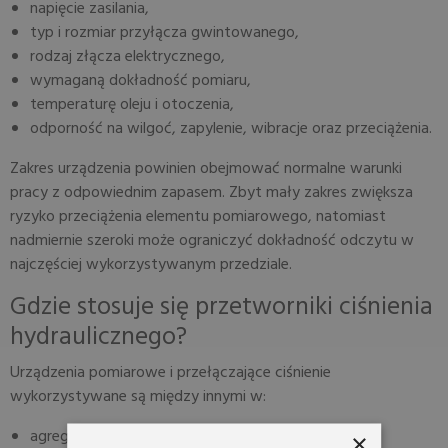
napięcie zasilania,
typ i rozmiar przyłącza gwintowanego,
rodzaj złącza elektrycznego,
wymaganą dokładność pomiaru,
temperaturę oleju i otoczenia,
odporność na wilgoć, zapylenie, wibracje oraz przeciążenia.
Zakres urządzenia powinien obejmować normalne warunki
pracy z odpowiednim zapasem. Zbyt mały zakres zwiększa
ryzyko przeciążenia elementu pomiarowego, natomiast
nadmiernie szeroki może ograniczyć dokładność odczytu w
najczęściej wykorzystywanym przedziale.
Gdzie stosuje się przetworniki ciśnienia
hydraulicznego?
Urządzenia pomiarowe i przełączające ciśnienie
wykorzystywane są między innymi w:
agregatach i zasilaczach hydraulicznych,
×